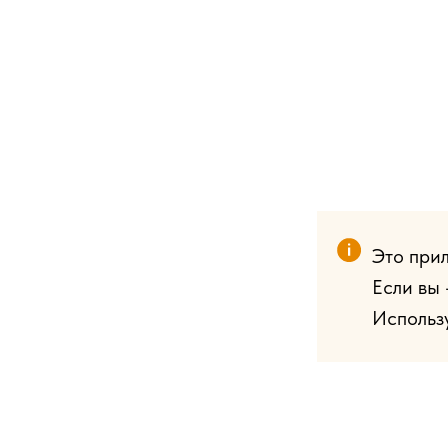
Это прил
Если вы 
Использу