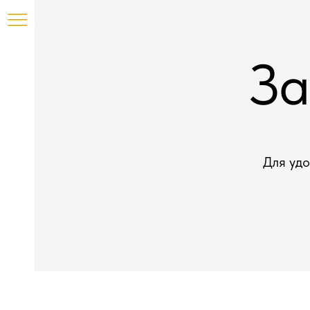
ого
За
Для уд