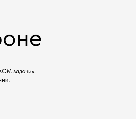
фоне
«AGM задачи».
нии.